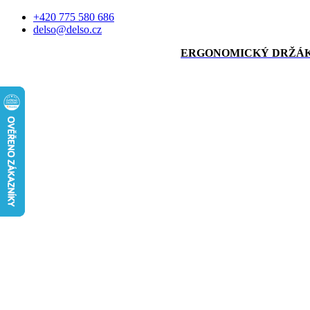
Přejít
+420 775 580 686
k
delso@delso.cz
obsahu
ERGONOMICKÝ DRŽÁ