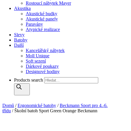
Rostoucí nábytek Mayer
Akustika
Akustické budky
Akustické panely
Paravány
Atypické realizace
Slevy
Batohy
Další
Kancelářský nábytek
Moll Unique
Soft sezení
Dárkové poukazy
Designové hodiny
Products search
Domů
/
Ergonomické batohy
/
Beckmann Sport pro 4.-6.
třídu
/ Školní batoh Sport Green Orange Beckmann