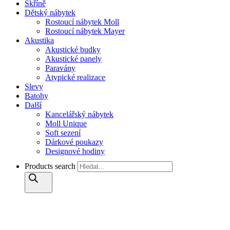
Skříně
Dětský nábytek
Rostoucí nábytek Moll
Rostoucí nábytek Mayer
Akustika
Akustické budky
Akustické panely
Paravány
Atypické realizace
Slevy
Batohy
Další
Kancelářský nábytek
Moll Unique
Soft sezení
Dárkové poukazy
Designové hodiny
Products search