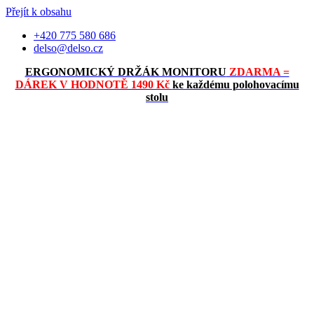
Přejít k obsahu
+420 775 580 686
delso@delso.cz
ERGONOMICKÝ DRŽÁK MONITORU
ZDARMA =
DÁREK V HODNOTĚ 1490 Kč
ke každému polohovacímu
stolu