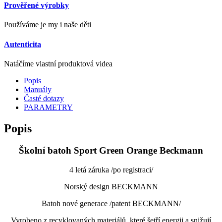
Prověřené výrobky
Používáme je my i naše děti
Autenticita
Natáčíme vlastní produktová videa
Popis
Manuály
Časté dotazy
PARAMETRY
Popis
Školní batoh Sport Green Orange Beckmann
4 letá záruka /po registraci/
Norský design BECKMANN
Batoh nové generace /patent BECKMANN/
Vyrobeno z recyklovaných materiálů, které šetří energii a snižují