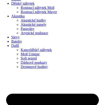
Dětský nábytek
Rostoucí nábytek Moll
Rostoucí nábytek Mayer
Akustika
Akustické budky
Akustické panely
Paravány
Atypické realizace
Slevy
Batohy
Další
Kancelářský nábytek
Moll Unique
Soft sezení
Dárkové poukazy
Designové hodiny