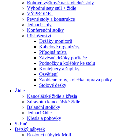
Rohové výškově nastavitelné stoly
Výhodné sety stůl + židle
VÝPRODEJ
Pevné stoly a konstrukce
Jednací stoly
Konferenční stolky
Příslušenství
Držáky monitorů
Kabelové organizéry
Přípojná místa
Závěsné držáky počítače
Podnožky a kolébky ke stolu
Kontejnery a šuplíky
Osvětlení
Zaoblené rohy, kolečka, úprava patky
Stolové desky
Židle
Kancelářské židle a křesla
Zdravotní kancelářské židle
Balanční stoličky
Jednací židle
Křesla a pohovky
Skříně
Dětský nábytek
Rostoucí nábytek Moll