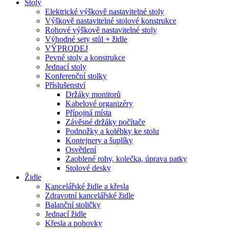
Stoly
Elektrické výškově nastavitelné stoly
Výškově nastavitelné stolové konstrukce
Rohové výškově nastavitelné stoly
Výhodné sety stůl + židle
VÝPRODEJ
Pevné stoly a konstrukce
Jednací stoly
Konferenční stolky
Příslušenství
Držáky monitorů
Kabelové organizéry
Přípojná místa
Závěsné držáky počítače
Podnožky a kolébky ke stolu
Kontejnery a šuplíky
Osvětlení
Zaoblené rohy, kolečka, úprava patky
Stolové desky
Židle
Kancelářské židle a křesla
Zdravotní kancelářské židle
Balanční stoličky
Jednací židle
Křesla a pohovky