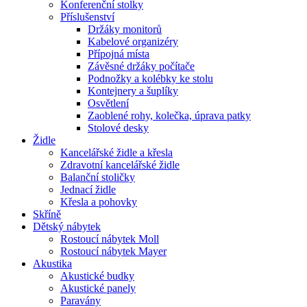
Konferenční stolky
Příslušenství
Držáky monitorů
Kabelové organizéry
Přípojná místa
Závěsné držáky počítače
Podnožky a kolébky ke stolu
Kontejnery a šuplíky
Osvětlení
Zaoblené rohy, kolečka, úprava patky
Stolové desky
Židle
Kancelářské židle a křesla
Zdravotní kancelářské židle
Balanční stoličky
Jednací židle
Křesla a pohovky
Skříně
Dětský nábytek
Rostoucí nábytek Moll
Rostoucí nábytek Mayer
Akustika
Akustické budky
Akustické panely
Paravány