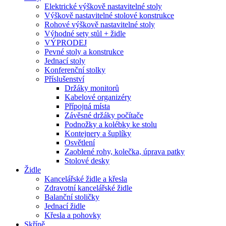
Elektrické výškově nastavitelné stoly
Výškově nastavitelné stolové konstrukce
Rohové výškově nastavitelné stoly
Výhodné sety stůl + židle
VÝPRODEJ
Pevné stoly a konstrukce
Jednací stoly
Konferenční stolky
Příslušenství
Držáky monitorů
Kabelové organizéry
Přípojná místa
Závěsné držáky počítače
Podnožky a kolébky ke stolu
Kontejnery a šuplíky
Osvětlení
Zaoblené rohy, kolečka, úprava patky
Stolové desky
Židle
Kancelářské židle a křesla
Zdravotní kancelářské židle
Balanční stoličky
Jednací židle
Křesla a pohovky
Skříně