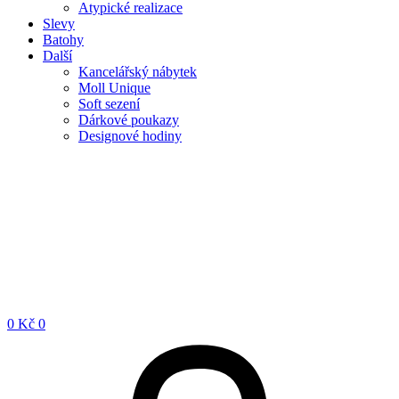
Atypické realizace
Slevy
Batohy
Další
Kancelářský nábytek
Moll Unique
Soft sezení
Dárkové poukazy
Designové hodiny
0
Kč
0