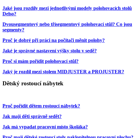
Jaké jsou rozdíly mezi jednotlivými modely polohovacích stolů
Delso?
Dvousegmentový nebo třísegmentový polohovací stůl? Co jsou
segmenty?
Proč je dobré při práci na počítači měnit polohy?
Jaké je správné nastavení výšky stolu v sedě?
Proč si mám pořídit polohovací stůl?
Jaký je rozdíl mezi stolem MIDJUSTER a PROJUSTER?
Dětský rostoucí nábytek
Proč pořídit dětem rostoucí nábytek?
Jak mají děti správně sedět?
Jak má vypadat pracovní místo školáka?
Proč mají dětské rostoucí stoly naklopitelnou pracovní plochu?