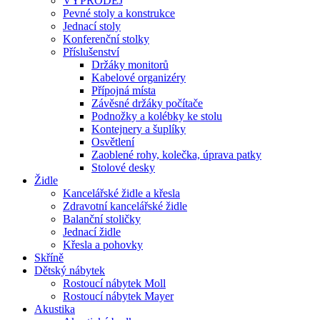
VÝPRODEJ
Pevné stoly a konstrukce
Jednací stoly
Konferenční stolky
Příslušenství
Držáky monitorů
Kabelové organizéry
Přípojná místa
Závěsné držáky počítače
Podnožky a kolébky ke stolu
Kontejnery a šuplíky
Osvětlení
Zaoblené rohy, kolečka, úprava patky
Stolové desky
Židle
Kancelářské židle a křesla
Zdravotní kancelářské židle
Balanční stoličky
Jednací židle
Křesla a pohovky
Skříně
Dětský nábytek
Rostoucí nábytek Moll
Rostoucí nábytek Mayer
Akustika