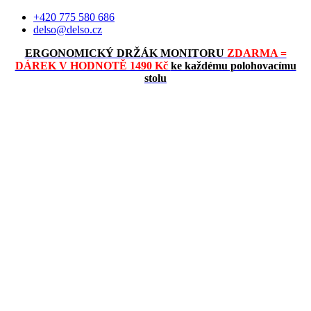
Přejít
+420 775 580 686
k
delso@delso.cz
obsahu
ERGONOMICKÝ DRŽÁK MONITORU
ZDARMA =
DÁREK V HODNOTĚ 1490 Kč
ke každému polohovacímu
stolu