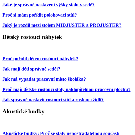
Jaké je správné nastavení výšky stolu v sedě?
Proč si mám pořídit polohovací stůl?
Jaký je rozdíl mezi stolem MIDJUSTER a PROJUSTER?
Dětský rostoucí nábytek
Proč pořídit dětem rostoucí nábytek?
Jak mají děti správně sedět?
Jak má vypadat pracovní místo školáka?
Proč mají dětské rostoucí stoly naklopitelnou pracovní plochu?
Jak správně nastavit rostoucí stůl a rostoucí židli?
Akustické budky
Akustické budky: Proč se staly nepostradatelnou součástí