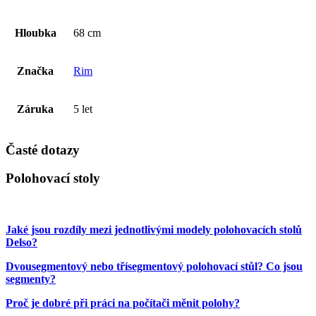
Hloubka
68 cm
Značka
Rim
Záruka
5 let
Časté dotazy
Polohovací stoly
Jaké jsou rozdíly mezi jednotlivými modely polohovacích stolů
Delso?
Dvousegmentový nebo třísegmentový polohovací stůl? Co jsou
segmenty?
Proč je dobré při práci na počítači měnit polohy?