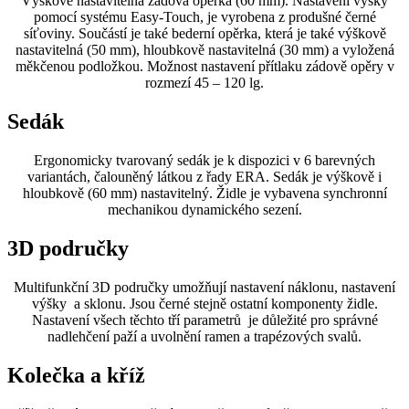
Výškově nastavitelná zádová opěrka (60 mm). Nastavení výšky
pomocí systému Easy-Touch, je vyrobena z produšné černé
síťoviny. Součástí je také bederní opěrka, která je také výškově
nastavitelná (50 mm), hloubkově nastavitelná (30 mm) a vyložená
měkčenou podložkou. Možnost nastavení přítlaku zádově opěry v
rozmezí 45 – 120 lg.
Sedák
Ergonomicky tvarovaný sedák je k dispozici v 6 barevných
variantách, čalouněný látkou z řady ERA. Sedák je výškově i
hloubkově (60 mm) nastavitelný. Židle je vybavena synchronní
mechanikou dynamického sezení.
3D područky
Multifunkční 3D područky umožňují nastavení náklonu, nastavení
výšky a sklonu. Jsou černé stejně ostatní komponenty židle.
Nastavení všech těchto tří parametrů je důležité pro správné
nadlehčení paží a uvolnění ramen a trapézových svalů.
Kolečka a kříž