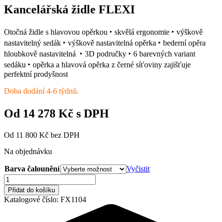
Kancelářská židle FLEXI
Otočná židle s hlavovou opěrkou ‣ skvělá ergonomie ‣ výškově
nastavitelný sedák ‣ výškově nastavitelná opěrka ‣ bederní opěra
hloubkově nastavitelná ‣ 3D područky ‣ 6 barevných variant
sedáku ‣ opěrka a hlavová opěrka z černé síťoviny zajišťuje
perfektní prodyšnost
Doba dodání 4-6 týdnů.
Od
14 278
Kč
s DPH
Od
11 800
Kč
bez DPH
Na objednávku
Barva čalounění
Vyčistit
Kancelářská
židle
Přidat do košíku
FLEXI
Katalogové číslo:
FX1104
množství