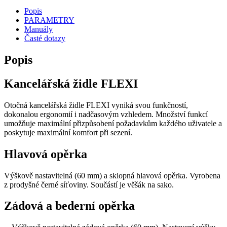
Popis
PARAMETRY
Manuály
Časté dotazy
Popis
Kancelářská židle FLEXI
Otočná kancelářská židle FLEXI vyniká svou funkčností,
dokonalou ergonomií i nadčasovým vzhledem. Množství funkcí
umožňuje maximální přizpůsobení požadavkům každého uživatele a
poskytuje maximální komfort při sezení.
Hlavová opěrka
Výškově nastavitelná (60 mm) a sklopná hlavová opěrka. Vyrobena
z prodyšné černé síťoviny. Součástí je věšák na sako.
Zádová a bederní opěrka