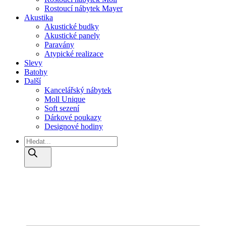
Rostoucí nábytek Mayer
Akustika
Akustické budky
Akustické panely
Paravány
Atypické realizace
Slevy
Batohy
Další
Kancelářský nábytek
Moll Unique
Soft sezení
Dárkové poukazy
Designové hodiny
Products
search