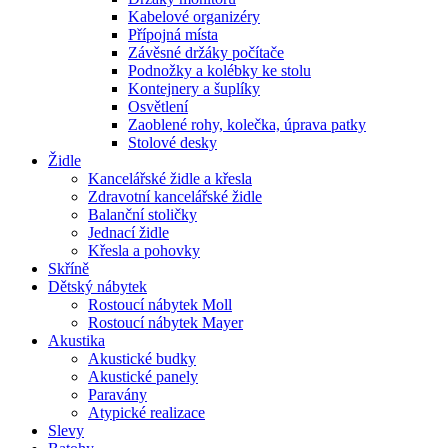
Kabelové organizéry
Přípojná místa
Závěsné držáky počítače
Podnožky a kolébky ke stolu
Kontejnery a šuplíky
Osvětlení
Zaoblené rohy, kolečka, úprava patky
Stolové desky
Židle
Kancelářské židle a křesla
Zdravotní kancelářské židle
Balanční stoličky
Jednací židle
Křesla a pohovky
Skříně
Dětský nábytek
Rostoucí nábytek Moll
Rostoucí nábytek Mayer
Akustika
Akustické budky
Akustické panely
Paravány
Atypické realizace
Slevy