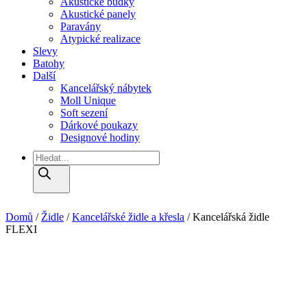
Akustické budky
Akustické panely
Paravány
Atypické realizace
Slevy
Batohy
Další
Kancelářský nábytek
Moll Unique
Soft sezení
Dárkové poukazy
Designové hodiny
Products
search
Domů
/
Židle
/
Kancelářské židle a křesla
/ Kancelářská židle
FLEXI