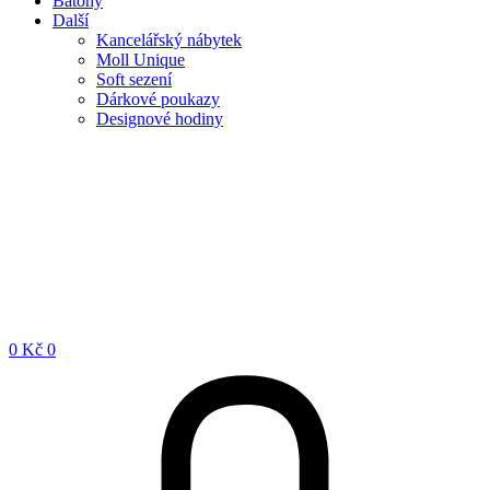
Batohy
Další
Kancelářský nábytek
Moll Unique
Soft sezení
Dárkové poukazy
Designové hodiny
0
Kč
0