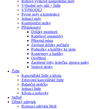
Rohové výškově nastavitelné stoly
Výhodné sety stůl + židle
VÝPRODEJ
Pevné stoly a konstrukce
Jednací stoly
Konferenční stolky
Příslušenství
Držáky monitorů
Kabelové organizéry
Přípojná místa
Závěsné držáky počítače
Podnožky a kolébky ke stolu
Kontejnery a šuplíky
Osvětlení
Zaoblené rohy, kolečka, úprava patky
Stolové desky
Židle
Kancelářské židle a křesla
Zdravotní kancelářské židle
Balanční stoličky
Jednací židle
Křesla a pohovky
Skříně
Dětský nábytek
Rostoucí nábytek Moll