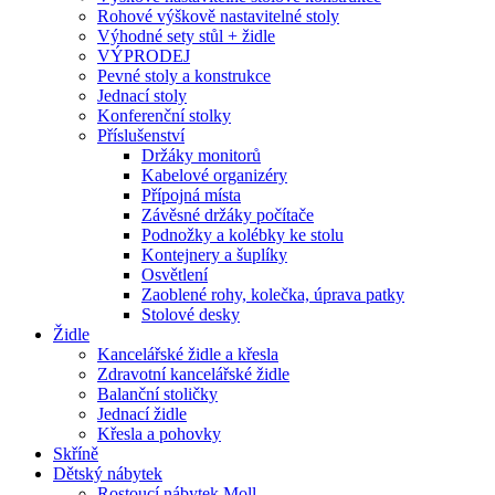
Rohové výškově nastavitelné stoly
Výhodné sety stůl + židle
VÝPRODEJ
Pevné stoly a konstrukce
Jednací stoly
Konferenční stolky
Příslušenství
Držáky monitorů
Kabelové organizéry
Přípojná místa
Závěsné držáky počítače
Podnožky a kolébky ke stolu
Kontejnery a šuplíky
Osvětlení
Zaoblené rohy, kolečka, úprava patky
Stolové desky
Židle
Kancelářské židle a křesla
Zdravotní kancelářské židle
Balanční stoličky
Jednací židle
Křesla a pohovky
Skříně
Dětský nábytek
Rostoucí nábytek Moll