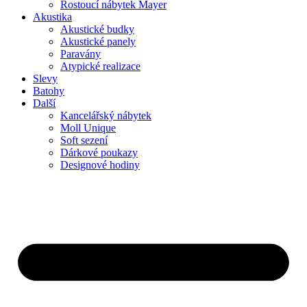
Rostoucí nábytek Mayer
Akustika
Akustické budky
Akustické panely
Paravány
Atypické realizace
Slevy
Batohy
Další
Kancelářský nábytek
Moll Unique
Soft sezení
Dárkové poukazy
Designové hodiny