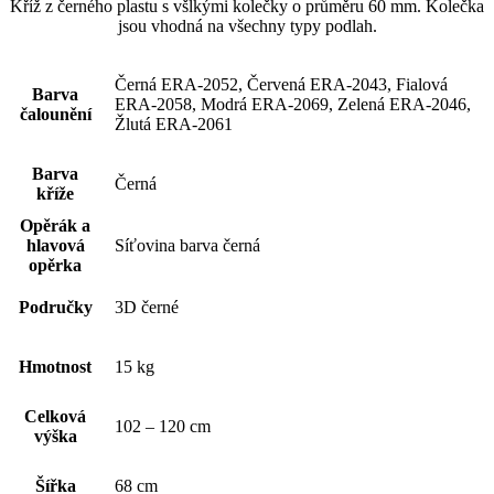
Kříž z černého plastu s všlkými kolečky o průměru 60 mm. Kolečka
jsou vhodná na všechny typy podlah.
Černá ERA-2052, Červená ERA-2043, Fialová
Barva
ERA-2058, Modrá ERA-2069, Zelená ERA-2046,
čalounění
Žlutá ERA-2061
Barva
Černá
kříže
Opěrák a
hlavová
Síťovina barva černá
opěrka
Područky
3D černé
Hmotnost
15 kg
Celková
102 – 120 cm
výška
Šířka
68 cm