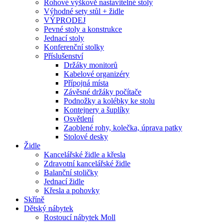
Rohové výškově nastavitelné stoly
Výhodné sety stůl + židle
VÝPRODEJ
Pevné stoly a konstrukce
Jednací stoly
Konferenční stolky
Příslušenství
Držáky monitorů
Kabelové organizéry
Přípojná místa
Závěsné držáky počítače
Podnožky a kolébky ke stolu
Kontejnery a šuplíky
Osvětlení
Zaoblené rohy, kolečka, úprava patky
Stolové desky
Židle
Kancelářské židle a křesla
Zdravotní kancelářské židle
Balanční stoličky
Jednací židle
Křesla a pohovky
Skříně
Dětský nábytek
Rostoucí nábytek Moll