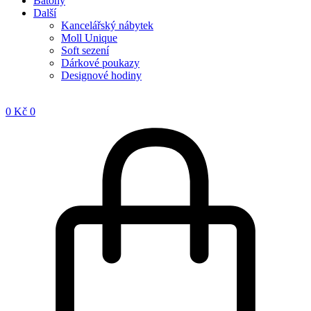
Batohy
Další
Kancelářský nábytek
Moll Unique
Soft sezení
Dárkové poukazy
Designové hodiny
0
Kč
0