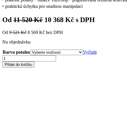
‣ praktická úchytka pro snadnou manipulaci
Od
11 520
Kč
10 368
Kč
s DPH
Od
9 521
Kč
8 569
Kč
bez DPH
Na objednávku
Barva potahu
Vyčistit
Dětská
rostoucí
Přidat do košíku
židle
Moll
MAXIMO
bílá
konstrukce
množství