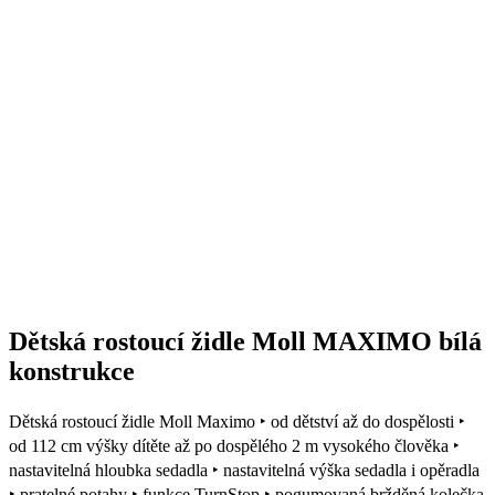
Doprava zdarma
Dětská rostoucí židle Moll MAXIMO bílá
konstrukce
Dětská rostoucí židle Moll Maximo ‣ od dětství až do dospělosti ‣
od 112 cm výšky dítěte až po dospělého 2 m vysokého člověka ‣
nastavitelná hloubka sedadla ‣ nastavitelná výška sedadla i opěradla
‣ pratelné potahy ‣ funkce TurnStop ‣ pogumovaná bržděná kolečka