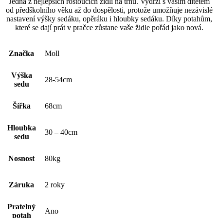
Jedna z nejlepších rostoucích židlí na trhu. Vydrží s vaším dítětem
od předškolního věku až do dospělosti, protože umožňuje nezávislé
nastavení výšky sedáku, opěráku i hloubky sedáku. Díky potahům,
které se dají prát v pračce zůstane vaše židle pořád jako nová.
Značka
Moll
Výška
28-54cm
sedu
Šířka
68cm
Hloubka
30 – 40cm
sedu
Nosnost
80kg
Záruka
2 roky
Pratelný
Ano
potah