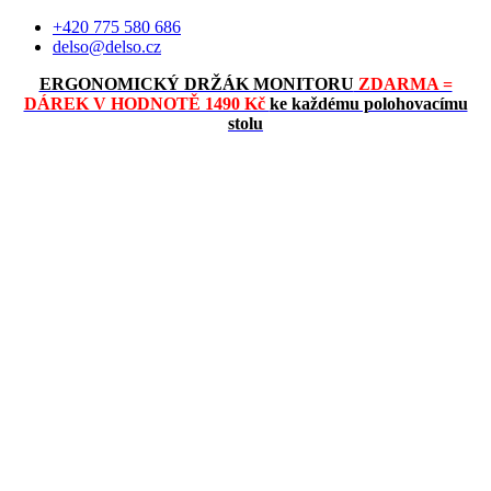
Přejít
+420 775 580 686
k
delso@delso.cz
obsahu
ERGONOMICKÝ DRŽÁK MONITORU
ZDARMA =
DÁREK V HODNOTĚ 1490 Kč
ke každému polohovacímu
stolu