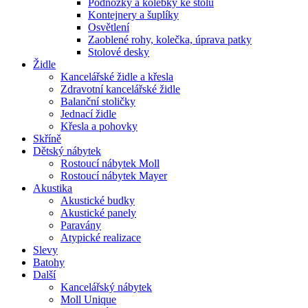
Podnožky a kolébky ke stolu
Kontejnery a šuplíky
Osvětlení
Zaoblené rohy, kolečka, úprava patky
Stolové desky
Židle
Kancelářské židle a křesla
Zdravotní kancelářské židle
Balanční stoličky
Jednací židle
Křesla a pohovky
Skříně
Dětský nábytek
Rostoucí nábytek Moll
Rostoucí nábytek Mayer
Akustika
Akustické budky
Akustické panely
Paravány
Atypické realizace
Slevy
Batohy
Další
Kancelářský nábytek
Moll Unique