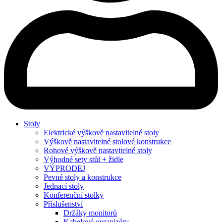
Stoly
Elektrické výškově nastavitelné stoly
Výškově nastavitelné stolové konstrukce
Rohové výškově nastavitelné stoly
Výhodné sety stůl + židle
VÝPRODEJ
Pevné stoly a konstrukce
Jednací stoly
Konferenční stolky
Příslušenství
Držáky monitorů
Kabelové organizéry