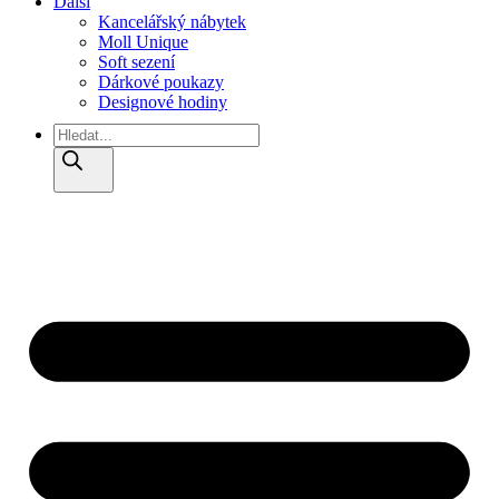
Další
Kancelářský nábytek
Moll Unique
Soft sezení
Dárkové poukazy
Designové hodiny
Products
search