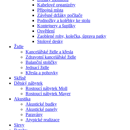
Kabelové organizéry
Přípojná místa
Závěsné držáky počítače
Podnožky a kolébky ke stolu
Kontejnery a šuplíky
Osvětlení
Zaoblené rohy, kolečka, úprava patky
Stolové desky
Židle
Kancelářské židle a křesla
Zdravotní kancelářské židle
Balanční stoličky
Jednací židle
Křesla a pohovky
Skříně
Dětský nábytek
Rostoucí nábytek Moll
Rostoucí nábytek Mayer
Akustika
Akustické budky
Akustické panely
Paravány
Atypické realizace
Slevy