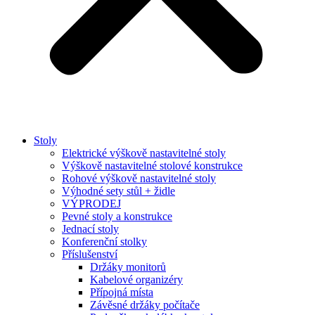
Stoly
Elektrické výškově nastavitelné stoly
Výškově nastavitelné stolové konstrukce
Rohové výškově nastavitelné stoly
Výhodné sety stůl + židle
VÝPRODEJ
Pevné stoly a konstrukce
Jednací stoly
Konferenční stolky
Příslušenství
Držáky monitorů
Kabelové organizéry
Přípojná místa
Závěsné držáky počítače