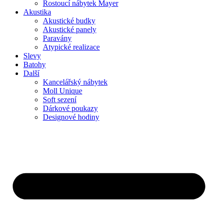
Rostoucí nábytek Mayer
Akustika
Akustické budky
Akustické panely
Paravány
Atypické realizace
Slevy
Batohy
Další
Kancelářský nábytek
Moll Unique
Soft sezení
Dárkové poukazy
Designové hodiny