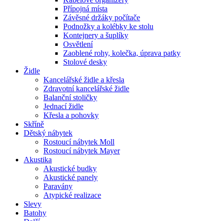
Přípojná místa
Závěsné držáky počítače
Podnožky a kolébky ke stolu
Kontejnery a šuplíky
Osvětlení
Zaoblené rohy, kolečka, úprava patky
Stolové desky
Židle
Kancelářské židle a křesla
Zdravotní kancelářské židle
Balanční stoličky
Jednací židle
Křesla a pohovky
Skříně
Dětský nábytek
Rostoucí nábytek Moll
Rostoucí nábytek Mayer
Akustika
Akustické budky
Akustické panely
Paravány
Atypické realizace
Slevy
Batohy