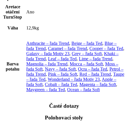
Aretace
otáčení
Ano
TurnStop
Váha
12,9kg
Anthracite – řada Trend
,
Beige – řada Ted
,
Blue –
řada Trend
,
Caramel – řada Trend
,
Cooper – řada Ted
,
Galaxy – řada Motiv 23
,
Grey – řada Soft
,
Khaki –
řada Trend
,
Leaf – řada Ted
,
Lime – řada Trend
,
Barva
Magnolia – řada Trend
,
Mocca – řada Soft
,
Moss –
potahu
řada Soft
,
Navy – řada Soft
,
Ocra – řada Ted
,
Petrol –
řada Trend
,
Pink – řada Soft
,
Red – řada Trend
,
Taupe
– řada Ted
,
Wonderland – řada Motiv 23
,
Apple –
řada Soft
,
Cobalt – řada Ted
,
Magenta – řada Soft
,
Maygreen – řada Ted
,
Ocean – řada Soft
Časté dotazy
Polohovací stoly