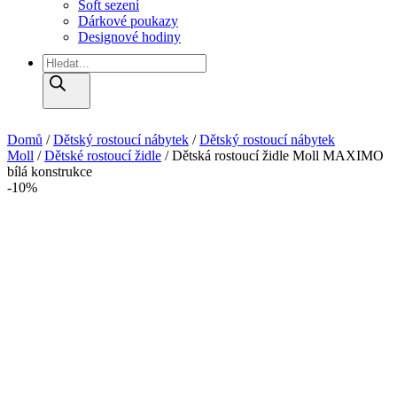
Soft sezení
Dárkové poukazy
Designové hodiny
Products
search
Domů
/
Dětský rostoucí nábytek
/
Dětský rostoucí nábytek
Moll
/
Dětské rostoucí židle
/ Dětská rostoucí židle Moll MAXIMO
bílá konstrukce
-10%