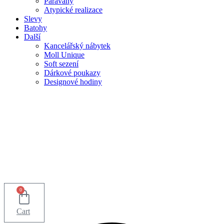
Paravány
Atypické realizace
Slevy
Batohy
Další
Kancelářský nábytek
Moll Unique
Soft sezení
Dárkové poukazy
Designové hodiny
0
Cart