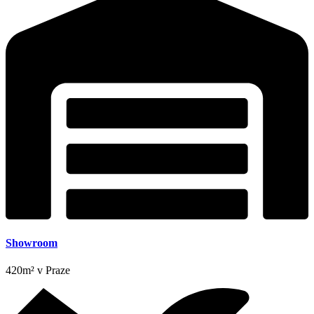
stoly
FLEX
300
množství
Showroom
420m² v Praze