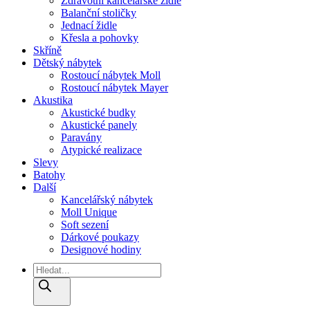
Zdravotní kancelářské židle
Balanční stoličky
Jednací židle
Křesla a pohovky
Skříně
Dětský nábytek
Rostoucí nábytek Moll
Rostoucí nábytek Mayer
Akustika
Akustické budky
Akustické panely
Paravány
Atypické realizace
Slevy
Batohy
Další
Kancelářský nábytek
Moll Unique
Soft sezení
Dárkové poukazy
Designové hodiny
Products
search