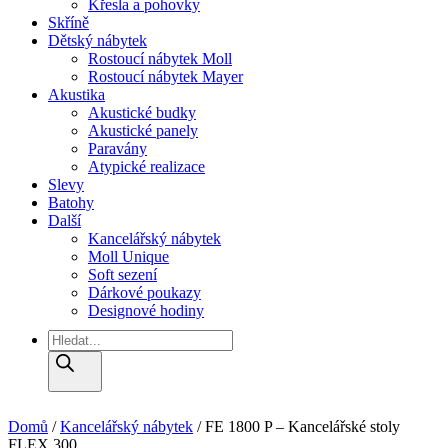
Křesla a pohovky
Skříně
Dětský nábytek
Rostoucí nábytek Moll
Rostoucí nábytek Mayer
Akustika
Akustické budky
Akustické panely
Paravány
Atypické realizace
Slevy
Batohy
Další
Kancelářský nábytek
Moll Unique
Soft sezení
Dárkové poukazy
Designové hodiny
Products
search
Domů
/
Kancelářský nábytek
/ FE 1800 P – Kancelářské stoly
FLEX 300