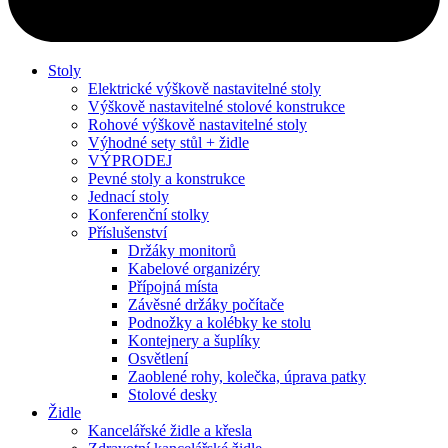
Stoly
Elektrické výškově nastavitelné stoly
Výškově nastavitelné stolové konstrukce
Rohové výškově nastavitelné stoly
Výhodné sety stůl + židle
VÝPRODEJ
Pevné stoly a konstrukce
Jednací stoly
Konferenční stolky
Příslušenství
Držáky monitorů
Kabelové organizéry
Přípojná místa
Závěsné držáky počítače
Podnožky a kolébky ke stolu
Kontejnery a šuplíky
Osvětlení
Zaoblené rohy, kolečka, úprava patky
Stolové desky
Židle
Kancelářské židle a křesla