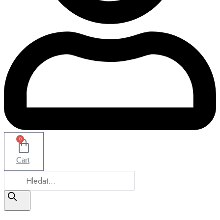
0
Cart
Products
search