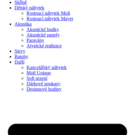
Skříně
Dětský nábytek
Rostoucí nábytek Moll
Rostoucí nábytek Mayer
Akustika
Akustické budky
Akustické panely
Paravány
Atypické realizace
Slevy
Batohy
Další
Kancelářský nábytek
Moll Unique
Soft sezení
Dárkové poukazy
Designové hodiny