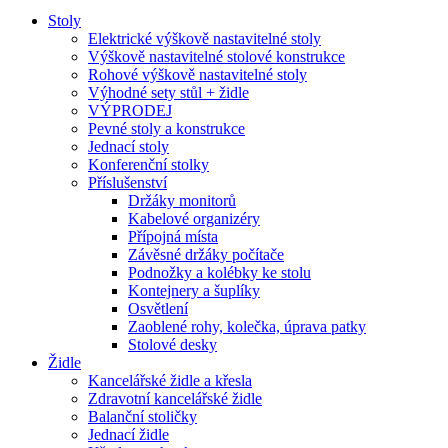
Stoly
Elektrické výškově nastavitelné stoly
Výškově nastavitelné stolové konstrukce
Rohové výškově nastavitelné stoly
Výhodné sety stůl + židle
VÝPRODEJ
Pevné stoly a konstrukce
Jednací stoly
Konferenční stolky
Příslušenství
Držáky monitorů
Kabelové organizéry
Přípojná místa
Závěsné držáky počítače
Podnožky a kolébky ke stolu
Kontejnery a šuplíky
Osvětlení
Zaoblené rohy, kolečka, úprava patky
Stolové desky
Židle
Kancelářské židle a křesla
Zdravotní kancelářské židle
Balanční stoličky
Jednací židle