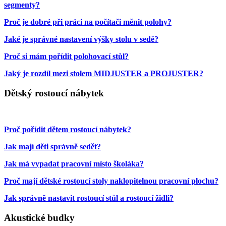
segmenty?
Proč je dobré při práci na počítači měnit polohy?
Jaké je správné nastavení výšky stolu v sedě?
Proč si mám pořídit polohovací stůl?
Jaký je rozdíl mezi stolem MIDJUSTER a PROJUSTER?
Dětský rostoucí nábytek
Proč pořídit dětem rostoucí nábytek?
Jak mají děti správně sedět?
Jak má vypadat pracovní místo školáka?
Proč mají dětské rostoucí stoly naklopitelnou pracovní plochu?
Jak správně nastavit rostoucí stůl a rostoucí židli?
Akustické budky