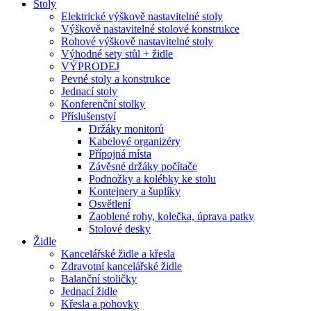
Stoly
Elektrické výškově nastavitelné stoly
Výškově nastavitelné stolové konstrukce
Rohové výškově nastavitelné stoly
Výhodné sety stůl + židle
VÝPRODEJ
Pevné stoly a konstrukce
Jednací stoly
Konferenční stolky
Příslušenství
Držáky monitorů
Kabelové organizéry
Přípojná místa
Závěsné držáky počítače
Podnožky a kolébky ke stolu
Kontejnery a šuplíky
Osvětlení
Zaoblené rohy, kolečka, úprava patky
Stolové desky
Židle
Kancelářské židle a křesla
Zdravotní kancelářské židle
Balanční stoličky
Jednací židle
Křesla a pohovky