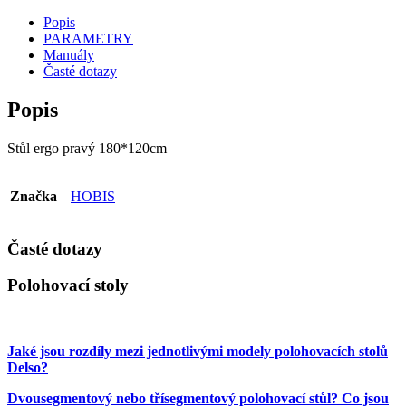
Popis
PARAMETRY
Manuály
Časté dotazy
Popis
Stůl ergo pravý 180*120cm
Značka
HOBIS
Časté dotazy
Polohovací stoly
Jaké jsou rozdíly mezi jednotlivými modely polohovacích stolů
Delso?
Dvousegmentový nebo třísegmentový polohovací stůl? Co jsou