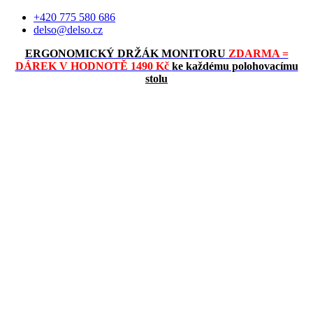
Přejít
+420 775 580 686
k
delso@delso.cz
obsahu
ERGONOMICKÝ DRŽÁK MONITORU
ZDARMA =
DÁREK V HODNOTĚ 1490 Kč
ke každému polohovacímu
stolu