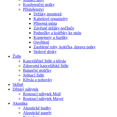
Konferenční stolky
Příslušenství
Držáky monitorů
Kabelové organizéry
Přípojná místa
Závěsné držáky počítače
Podnožky a kolébky ke stolu
Kontejnery a šuplíky
Osvětlení
Zaoblené rohy, kolečka, úprava patky
Stolové desky
Židle
Kancelářské židle a křesla
Zdravotní kancelářské židle
Balanční stoličky
Jednací židle
Křesla a pohovky
Skříně
Dětský nábytek
Rostoucí nábytek Moll
Rostoucí nábytek Mayer
Akustika
Akustické budky
Akustické panely