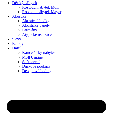
Dětský nábytek
Rostoucí nábytek Moll
Rostoucí nábytek Mayer
Akustika
Akustické budky
Akustické panely
Paravány
Atypické realizace
Slevy
Batohy
Další
Kancelářský nábytek
Moll Unique
Soft sezení
Dárkové poukazy
Designové hodiny