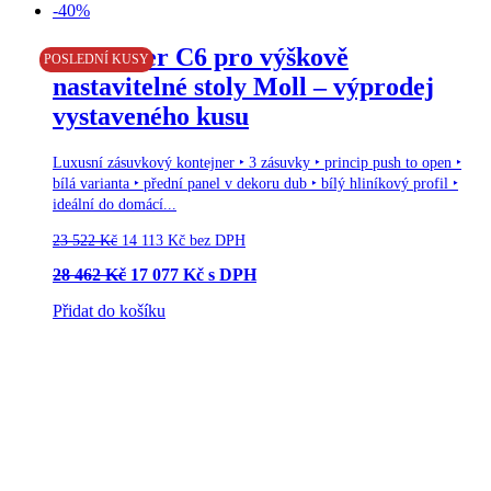
-40%
Doprava zdarma
Kontejner C6 pro výškově
POSLEDNÍ KUSY
nastavitelné stoly Moll – výprodej
vystaveného kusu
Luxusní zásuvkový kontejner ‣ 3 zásuvky ‣ princip push to open ‣
bílá varianta ‣ přední panel v dekoru dub ‣ bílý hliníkový profil ‣
ideální do domácí...
23 522
Kč
14 113
Kč
bez DPH
28 462
Kč
17 077
Kč
s DPH
Přidat do košíku