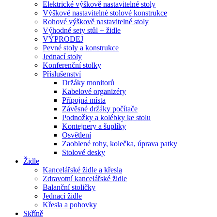
Elektrické výškově nastavitelné stoly
Výškově nastavitelné stolové konstrukce
Rohové výškově nastavitelné stoly
Výhodné sety stůl + židle
VÝPRODEJ
Pevné stoly a konstrukce
Jednací stoly
Konferenční stolky
Příslušenství
Držáky monitorů
Kabelové organizéry
Přípojná místa
Závěsné držáky počítače
Podnožky a kolébky ke stolu
Kontejnery a šuplíky
Osvětlení
Zaoblené rohy, kolečka, úprava patky
Stolové desky
Židle
Kancelářské židle a křesla
Zdravotní kancelářské židle
Balanční stoličky
Jednací židle
Křesla a pohovky
Skříně