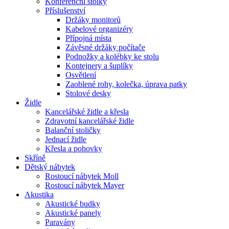
Konferenční stolky
Příslušenství
Držáky monitorů
Kabelové organizéry
Přípojná místa
Závěsné držáky počítače
Podnožky a kolébky ke stolu
Kontejnery a šuplíky
Osvětlení
Zaoblené rohy, kolečka, úprava patky
Stolové desky
Židle
Kancelářské židle a křesla
Zdravotní kancelářské židle
Balanční stoličky
Jednací židle
Křesla a pohovky
Skříně
Dětský nábytek
Rostoucí nábytek Moll
Rostoucí nábytek Mayer
Akustika
Akustické budky
Akustické panely
Paravány