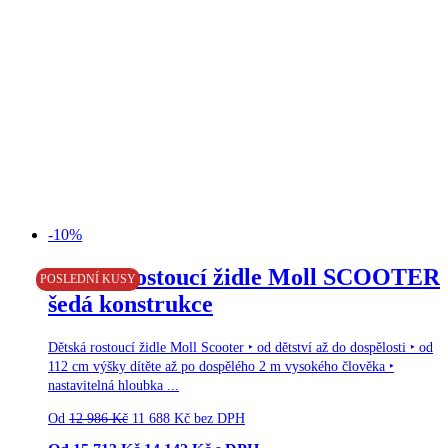
-10%
Doprava zdarma
Dětská rostoucí židle Moll SCOOTER
POSLEDNÍ KUSY
šedá konstrukce
Dětská rostoucí židle Moll Scooter ‣ od dětství až do dospělosti ‣ od
112 cm výšky dítěte až po dospělého 2 m vysokého člověka ‣
nastavitelná hloubka ...
Od
12 986
Kč
11 688
Kč
bez DPH