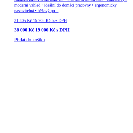
moderní vzhled ‣ ideální do domácí pracovny ‣ ergonomicky
nastavitelná ‣ běžový po...
31 405
Kč
15 702
Kč
bez DPH
38 000
Kč
19 000
Kč
s DPH
Přidat do košíku