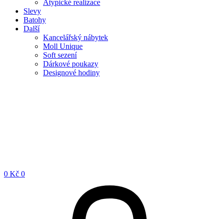
Atypické realizace
Slevy
Batohy
Další
Kancelářský nábytek
Moll Unique
Soft sezení
Dárkové poukazy
Designové hodiny
0
Kč
0