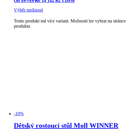
Od
15 713
Kč
14 142
Kč
s DPH
Výběr možností
Tento produkt má více variant. Možnosti lze vybrat na stránce
produktu
-10%
Doprava zdarma
Dětský rostoucí stůl Moll WINNER