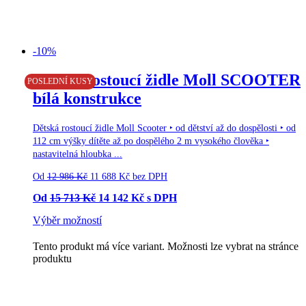
-10%
Doprava zdarma
Dětská rostoucí židle Moll SCOOTER
POSLEDNÍ KUSY
bílá konstrukce
Dětská rostoucí židle Moll Scooter ‣ od dětství až do dospělosti ‣ od
112 cm výšky dítěte až po dospělého 2 m vysokého člověka ‣
nastavitelná hloubka ...
Od
12 986
Kč
11 688
Kč
bez DPH
Od
15 713
Kč
14 142
Kč
s DPH
Výběr možností
Tento produkt má více variant. Možnosti lze vybrat na stránce
produktu