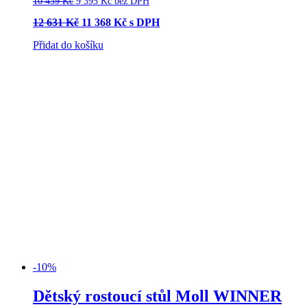
10 439
Kč
9 395
Kč
bez DPH
12 631
Kč
11 368
Kč
s DPH
Přidat do košíku
-10%
Doprava zdarma
Dětský rostoucí stůl Moll WINNER