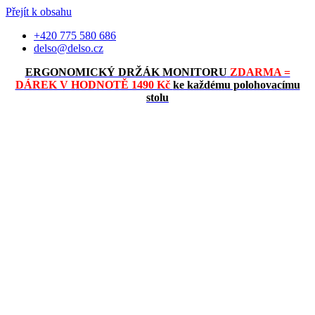
Přejít k obsahu
+420 775 580 686
delso@delso.cz
ERGONOMICKÝ DRŽÁK MONITORU
ZDARMA =
DÁREK V HODNOTĚ 1490 Kč
ke každému polohovacímu
stolu