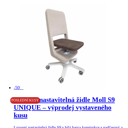
-50%
Doprava zdarma
Luxusní nastavitelná židle Moll S9
POSLEDNÍ KUSY
UNIQUE – výprodej vystaveného
kusu
Luxusní nastavitelná židle S9 ‣ bílá barva konstrukce ‣ nadčasový a