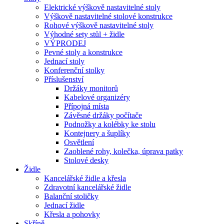
Elektrické výškově nastavitelné stoly
Výškově nastavitelné stolové konstrukce
Rohové výškově nastavitelné stoly
Výhodné sety stůl + židle
VÝPRODEJ
Pevné stoly a konstrukce
Jednací stoly
Konferenční stolky
Příslušenství
Držáky monitorů
Kabelové organizéry
Přípojná místa
Závěsné držáky počítače
Podnožky a kolébky ke stolu
Kontejnery a šuplíky
Osvětlení
Zaoblené rohy, kolečka, úprava patky
Stolové desky
Židle
Kancelářské židle a křesla
Zdravotní kancelářské židle
Balanční stoličky
Jednací židle
Křesla a pohovky
Skříně