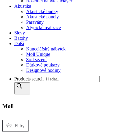
Rostoucí nábytek Mayer
Akustika
Akustické budky
Akustické panely
Paravány
Atypické realizace
Slevy
Batohy
Další
Kancelářský nábytek
Moll Unique
Soft sezení
Dárkové poukazy
Designové hodiny
Products search
Moll
Filtry