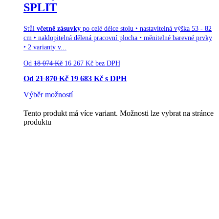
SPLIT
Stůl
včetně zásuvky
po celé délce stolu ‣ nastavitelná výška 53 - 82
cm ‣ naklopitelná dělená pracovní plocha ‣ měnitelné barevné prvky
‣ 2 varianty v...
Od
18 074
Kč
16 267
Kč
bez DPH
Od
21 870
Kč
19 683
Kč
s DPH
Výběr možností
Tento produkt má více variant. Možnosti lze vybrat na stránce
produktu