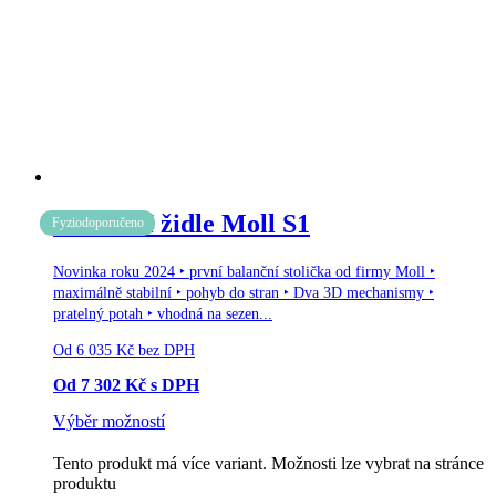
Doprava zdarma
Balanční židle Moll S1
Fyziodoporučeno
Novinka roku 2024 ‣ první balanční stolička od firmy Moll ‣
maximálně stabilní ‣ pohyb do stran ‣ Dva 3D mechanismy ‣
pratelný potah ‣ vhodná na sezen...
Od
6 035
Kč
bez DPH
Od
7 302
Kč
s DPH
Výběr možností
Tento produkt má více variant. Možnosti lze vybrat na stránce
produktu