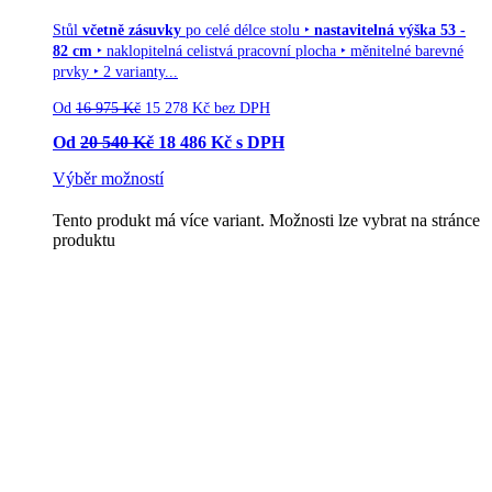
Stůl
včetně zásuvky
po celé délce stolu ‣
nastavitelná výška 53 -
82 cm
‣ naklopitelná celistvá pracovní plocha ‣ měnitelné barevné
prvky ‣ 2 varianty...
Od
16 975
Kč
15 278
Kč
bez DPH
Od
20 540
Kč
18 486
Kč
s DPH
Výběr možností
Tento produkt má více variant. Možnosti lze vybrat na stránce
produktu