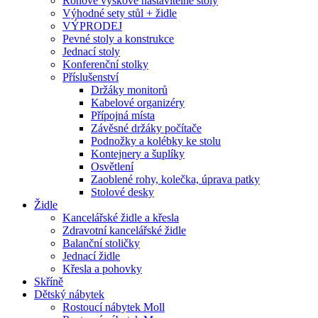
Rohové výškově nastavitelné stoly
Výhodné sety stůl + židle
VÝPRODEJ
Pevné stoly a konstrukce
Jednací stoly
Konferenční stolky
Příslušenství
Držáky monitorů
Kabelové organizéry
Přípojná místa
Závěsné držáky počítače
Podnožky a kolébky ke stolu
Kontejnery a šuplíky
Osvětlení
Zaoblené rohy, kolečka, úprava patky
Stolové desky
Židle
Kancelářské židle a křesla
Zdravotní kancelářské židle
Balanční stoličky
Jednací židle
Křesla a pohovky
Skříně
Dětský nábytek
Rostoucí nábytek Moll