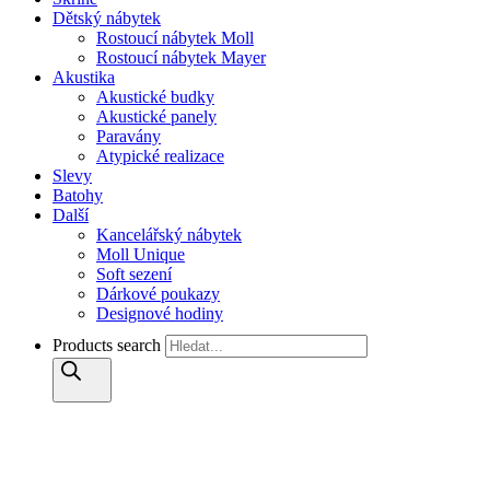
Dětský nábytek
Rostoucí nábytek Moll
Rostoucí nábytek Mayer
Akustika
Akustické budky
Akustické panely
Paravány
Atypické realizace
Slevy
Batohy
Další
Kancelářský nábytek
Moll Unique
Soft sezení
Dárkové poukazy
Designové hodiny
Products search